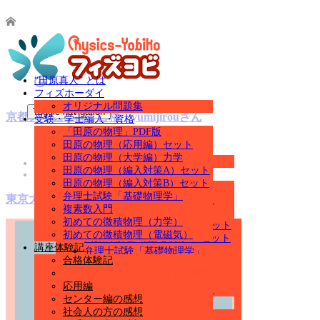
ホーム
“田原真人” とは
フィズホーダイ
オリジナル問題集
Toggle navigation
京都大（医学部）合格 yumijirouさん
受験・学士編入・資格
「田原の物理」PDF版
“田原真人” とは
田原の物理（応用編）セット
フィズホーダイ
田原の物理（大学編）力学
オリジナル問題集
田原の物理（編入対策A）セット
受験・学士編入・資格
田原の物理（編入対策B）セット
「田原の物理」PDF版
弁理士試験「基礎物理学」
東京大学（理科一類）合格 aiueoさん
田原の物理（応用編）セット
複素数入門
田原の物理（大学編）力学
初めての微積物理（力学）
田原の物理（編入対策A）セット
初めての微積物理（電磁気）
田原の物理（編入対策B）セット
講座体験記
弁理士試験「基礎物理学」
合格体験記
複素数入門
基本編（フィズホーダイ）の感想
初めての微積物理（力学）
応用編
初めての微積物理（電磁気）
センター編の感想
講座体験記
社会人の方の感想
合格体験記