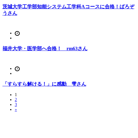
茨城大学工学部知能システム工学科Aコースに合格！ばろぞ
うさん
福井大学・医学部へ合格！ rm63さん
「すらすら解ける！」に感動 雫さん
1
2
3
»