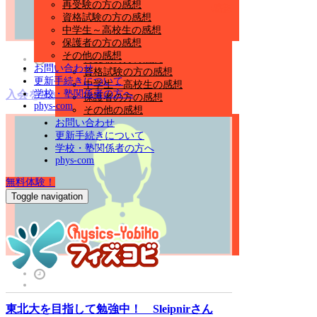
再受験の方の感想
基本編（フィズホーダイ）の感想
資格試験の方の感想
応用編
中学生～高校生の感想
センター編の感想
保護者の方の感想
社会人の方の感想
その他の感想
再受験の方の感想
お問い合わせ
資格試験の方の感想
更新手続きについて
中学生～高校生の感想
学校・塾関係者の方へ
入会を決めて本当によかった！MAXさん
保護者の方の感想
phys-com
その他の感想
お問い合わせ
更新手続きについて
学校・塾関係者の方へ
phys-com
無料体験！
Toggle navigation
東北大を目指して勉強中！ Sleipnirさん