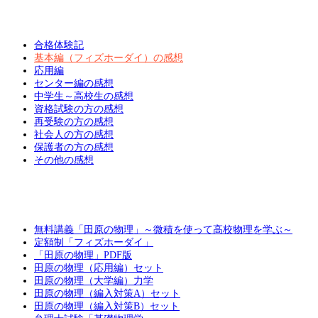
合格体験記
基本編（フィズホーダイ）の感想
応用編
センター編の感想
中学生～高校生の感想
資格試験の方の感想
再受験の方の感想
社会人の方の感想
保護者の方の感想
その他の感想
無料講義「田原の物理」～微積を使って高校物理を学ぶ～
定額制「フィズホーダイ」
「田原の物理」PDF版
田原の物理（応用編）セット
田原の物理（大学編）力学
田原の物理（編入対策A）セット
田原の物理（編入対策B）セット