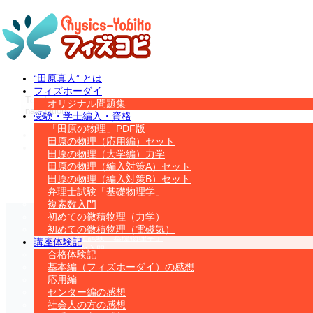
“田原真人” とは
フィズホーダイ
Toggle
オリジナル問題集
navigation
受験・学士編入・資格
「田原の物理」PDF版
“田原真人” とは
ホーム
田原の物理（応用編）セット
フィズホーダイ
過去の記事一覧
田原の物理（大学編）力学
オリジナル問題集
田原の物理（編入対策A）セット
受験・学士編入・資格
田原の物理（編入対策B）セット
「田原の物理」PDF版
田原の物理（応用編）セット
弁理士試験「基礎物理学」
田原の物理（大学編）力学
複素数入門
田原の物理（編入対策A）セット
初めての微積物理（力学）
田原の物理（編入対策B）セット
初めての微積物理（電磁気）
弁理士試験「基礎物理学」
講座体験記
複素数入門
合格体験記
初めての微積物理（力学）
基本編（フィズホーダイ）の感想
初めての微積物理（電磁気）
応用編
講座体験記
センター編の感想
合格体験記
社会人の方の感想
基本編（フィズホーダイ）の感想