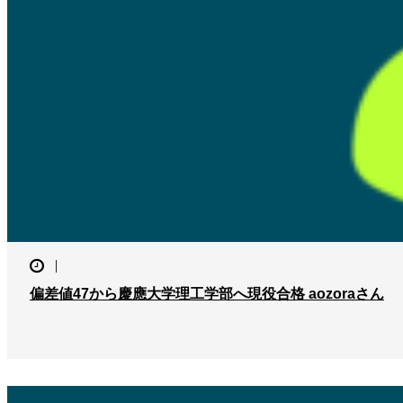
偏差値47から慶應大学理工学部へ現役合格 aozoraさん