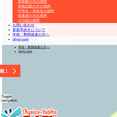
再受験の方の感想
応用編
資格試験の方の感想
センター編の感想
中学生～高校生の感想
社会人の方の感想
保護者の方の感想
再受験の方の感想
その他の感想
資格試験の方の感想
お問い合わせ
中学生～高校生の感想
更新手続きについて
保護者の方の感想
その他の感想
学校・塾関係者の方へ
お問い合わせ
phys-com
更新手続きについて
学校・塾関係者の方へ
phys-com
体験！
Toggle
navigation