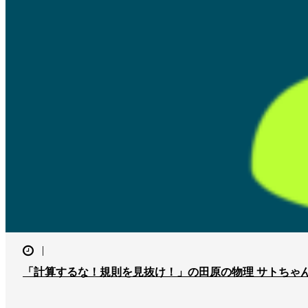
「計算するな！規則を見抜け！」の田原の物理 サトちゃ