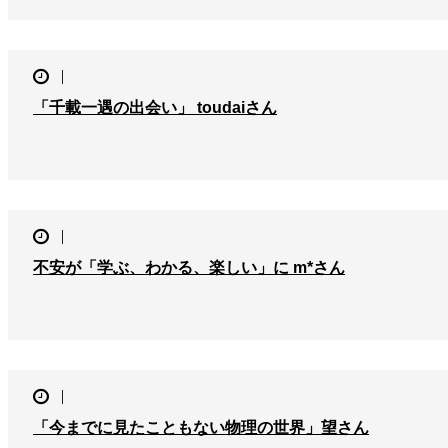
「千載一遇の出会い」 toudaiさん
不安が「学ぶ、わかる、楽しい」に m*さん
「今までに見たこともない物理の世界」望さん