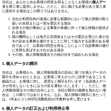
当社は、あらかじめお客様の同意を得ることなくお客様の
個人デー
タ
を第三者に提供しません。ただし、次に掲げる必要があり第三者
に提供する場合はこの限りではありません。
当社が利用目的の達成に必要な範囲内において個人情報の取り
扱いの全部または一部を委託する場合
合併その他の事由による事業の承継に伴って個人情報が提供さ
れる場合
国の機関もしくは地方公共団体またはその委託を受けた者が法
令の定める事務を遂行することに対して協力する必要がある場
合であって、お客様の同意を得ることによって当該事務の遂行
に支障を及ぼすおそれがある場合
その他、個人情報保護法その他の法令で認められる場合
5. 個人データの開示
当社は、お客様から、個人情報保護法の定めに基づき個人データの
開示を求められたときは、お客様ご本人からのご請求であることを
確認の上、お客様に対し、遅滞なく開示を行います（当該個人デー
タが存在しないときにはその旨を通知いたします。）。ただし、個
人情報保護法その他の法令により、当社が開示の義務を負わない場
合は、この限りではありません。なお、個人情報の開示に当たって
は、1件あたり1,000円(消費税別)の手数料を申し受けます。
6. 個人データの訂正および利用停止等