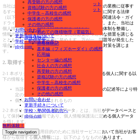
再受験の方の感想
田原の物理（編入対策A）セット
当社は、個人情報保護の重要性にかんがみて、当社の業務に従事す
資格試験の方の感想
田原の物理（編入対策B）セット
るすべての者がその責任を認識し、個人情報の保護に関する法律
中学生～高校生の感想
弁理士試験「基礎物理学」
（以下「個人情報保護法」といいます。）その他の関連法令・ガイ
保護者の方の感想
複素数入門
ドラインを遵守して
個人情報
を適正に取り扱います。また、当社は
その他の感想
初めての微積物理（力学）
個人情報および
個人データ
の安全管理に関する実施体制を整備し、
お問い合わせ
初めての微積物理（電磁気）
情報の正確性・最新性を確保するため必要かつ適切な措置を講じる
更新手続きについて
講座体験記
とともに、その継続的改善に努めます。万が一、問題等が発生した
学校・塾関係者の方へ
合格体験記
場合は、速やかに適当な是正対応を行い、再発防止対策を講じま
phys-com
基本編（フィズホーダイ）の感想
す。
応用編
センター編の感想
2. 取得する個人情報および取得方法
社会人の方の感想
再受験の方の感想
2-1 本ポリシーにおいて「
個人情報
」とは、生存する個人に関する以
資格試験の方の感想
下の情報を指します。
中学生～高校生の感想
保護者の方の感想
当該情報に含まれる氏名、生年月日、その他の記述等により特
その他の感想
定の個人を識別できるもの
お問い合わせ
個人識別符号が含まれるもの
更新手続きについて
2-2 本ポリシーにおいて「
個人データ
」とは、当社がデータベースと
学校・塾関係者の方へ
phys-com
して保持する個人情報であり、個人情報保護法に定める個人データ
を指します。
無料体験！
2-3 次節に定める利用目的のために当社サービスにおいて当社がお客
Toggle navigation
様から取得する
個人情報
には、以下のようなものがあります。