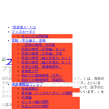
“田原真人” とは
フィズホーダイ
オリジナル問題集
受験・学士編入・資格
「田原の物理」PDF版
田原の物理（応用編）セット
田原の物理（大学編）力学
ホーム
田原の物理（編入対策A）セット
プライバシーポリシー
田原の物理（編入対策B）セット
弁理士試験「基礎物理学」
プライバシーポリシー
複素数入門
Toggle navigation
初めての微積物理（力学）
自己組織化する株式会社
（以下「当社」といいます。）は、当社の
初めての微積物理（電磁気）
“田原真人” とは
実施する講座提供等のサービス（以下「当社サービス」といいま
講座体験記
フィズホーダイ
す。）における、お客様の個人情報の取り扱いについて、以下のと
合格体験記
オリジナル問題集
おりプライバシーポリシー（以下「本ポリシー」といいます。）を
基本編（フィズホーダイ）の感想
受験・学士編入・資格
定めます。
応用編
「田原の物理」PDF版
センター編の感想
田原の物理（応用編）セット
1.基本方針
社会人の方の感想
田原の物理（大学編）力学