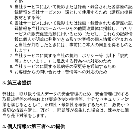
ため
当社サービスにおいて撮影または録画・録音された各講座の記
録情報を当社サービスの一環として使用するため（講座の復習
教材とする等）
当社サービスにおいて撮影または録画・録音された各講座の記
録情報を当社のホームページその他関連媒体に掲載し、当社サ
ービスの販売促進活動に用いるため（ただし、これらの記録情
報に個人が明瞭に判別できる形でお客様の個人情報が含まれる
と当社が判断したときには、事前にご本人の同意を得るものと
します）
当社サービスに関する当社の規約、ポリシー等（以下「規約
等」といいます。）に違反する行為への対応のため
当社サービスに関する規約等の変更等を通知するため
お客様からの問い合わせ・苦情等への対応のため
3. 第三者提供
弊社は、取り扱う個人データの安全管理のため、安全管理に関する
取扱規程等の整備および実施体制の整備等、十分なセキュリティ対
策を講じるとともに、正確性・最新性を確保するために、必要かつ
適切な措置を講じ、万が一、問題等が発生した場合は、速やかに適
当な是正対策をします。
4. 個人情報の第三者への提供