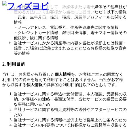
お客様から当社に対して、紙媒体または電子媒体その他当社が
定める方法によりお客様から当社にご提出いただく以下の情報
・氏名、生年月日、性別、職業、所属等プロフィールに関する
情報
・メールアドレス、電話番号、住所等連絡先に関する情報
・クレジットカード情報、銀行口座情報、電子マネー情報その
他決済手段に関する情報
当社サービスにかかる講座等の内容を当社が撮影または録画・
録音した場合に記録に含まれることとなるお客様の映像や音声
等の情報
2. 利用目的
当社は、お客様から取得した
個人情報
を、お客様ご本人の同意なく
利用目的の範囲を超えて利用することはありません。当社がお客様
から取得する
個人情報
の具体的な利用目的は以下のとおりです。
当社サービスに関する申込の受付管理、本人確認、受講料の収
納、お客様への連絡・書類送付等、当社サービスの運営に必要
な事務に用いるため
当社サービスに関する補足資料等の送付やアフターサービスの
ため
当社サービスに関する情報の提供または営業上のご案内のため
当社サービスの内容等についてお客様からご意見等を収集する