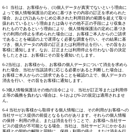
6-1 当社は、お客様から、(1)個人データが真実でないという理由に
よって個人情報保護法の定めに基づきその内容の訂正を求められた
場合、および(2)あらかじめ公表された利用目的の範囲を超えて取り
扱われているという理由または偽りその他不正の手段により収集さ
れたものであるという理由により、個人情報保護法の定めに基づき
その利用の停止を求められた場合には、お客様ご本人からのご請求
であることを確認の上で遅滞なく必要な調査を行い、その結果に基
づき、個人データの内容の訂正または利用停止を行い、その旨をお
客様に通知します。なお、訂正または利用停止を行わない旨の決定
をしたときは、お客様にその旨を通知いたします。
6-2当社は、お客様から、お客様の個人データについて消去を求めら
れた場合、当社が当該請求に応じる必要があると判断した場合は、
お客様ご本人からのご請求であることを確認の上で、個人データの
消去を行い、その旨をお客様に通知します。
6-3個人情報保護法その他の法令により、当社が訂正等または利用停
止等の義務を負わない場合は、6-1および6-2の規定は適用されませ
ん。
6-4 当社がお客様から取得する個人情報には、その利用がお客様への
当社サービス提供の前提となるものがあります。それらの個人情報
の保持・利用の停止、または消去を行うことで、お客様へ当社サー
ビスの提供が不可能となる場合、当社は、当社サービスにかかるお
客様との契約の解除と同時に、保持・利用の停止、または消去を行