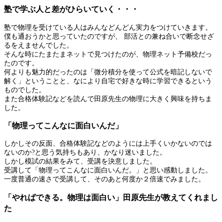
塾で学ぶ人と差がひらいていく・・・
塾で物理を受けている人はみんなどんどん実力をつけていきます。
僕も通おうかと思っていたのですが、 部活との兼ね合いで断念せざ
るをえませんでした。
そんな時にたまたまネットで見つけたのが、物理ネット予備校だっ
たのです。
何よりも魅力的だったのは「微分積分を使って公式を暗記しないで
解く」ということと、なにより自宅で好きな時に学習できるという
ものでした。
また合格体験記などを読んで田原先生の物理に大きく興味を持ちま
した。
「物理ってこんなに面白いんだ」
しかしその反面、合格体験記などのようには上手くいかないのでは
ないのか?と思う気持ちもあり、かなり迷いました。
しかし模試の結果をみて、受講を決意しました。
受講して「物理ってこんなに面白いんだ。」と思い感動しました。
一度普通の速さで受講して、そのあと何度か２倍速でみました。
「やればできる。物理は面白い」田原先生が教えてくれまし
た