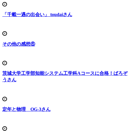
「千載一遇の出会い」 toudaiさん
その他の感想⑥
茨城大学工学部知能システム工学科Aコースに合格！ばろぞ
うさん
定年と物理 OG-3さん