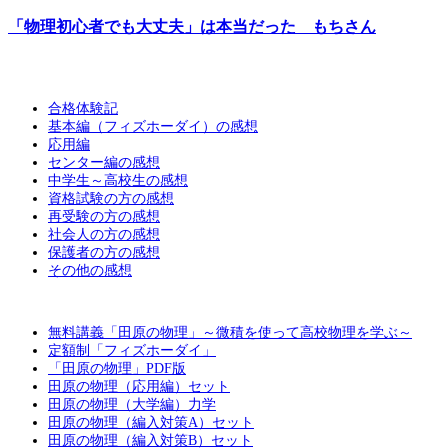
「物理初心者でも大丈夫」は本当だった もちさん
合格体験記
基本編（フィズホーダイ）の感想
応用編
センター編の感想
中学生～高校生の感想
資格試験の方の感想
再受験の方の感想
社会人の方の感想
保護者の方の感想
その他の感想
無料講義「田原の物理」～微積を使って高校物理を学ぶ～
定額制「フィズホーダイ」
「田原の物理」PDF版
田原の物理（応用編）セット
田原の物理（大学編）力学
田原の物理（編入対策A）セット
田原の物理（編入対策B）セット