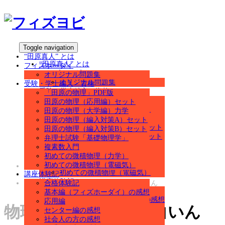
Toggle navigation
“田原真人” とは
“田原真人” とは
フィズホーダイ
フィズホーダイ
オリジナル問題集
オリジナル問題集
受験・学士編入・資格
受験・学士編入・資格
「田原の物理」PDF版
「田原の物理」PDF版
田原の物理（応用編）セット
田原の物理（応用編）セット
田原の物理（大学編）力学
田原の物理（大学編）力学
田原の物理（編入対策A）セット
田原の物理（編入対策A）セット
田原の物理（編入対策B）セット
田原の物理（編入対策B）セット
弁理士試験「基礎物理学」
弁理士試験「基礎物理学」
複素数入門
複素数入門
初めての微積物理（力学）
初めての微積物理（力学）
初めての微積物理（電磁気）
ホーム
初めての微積物理（電磁気）
講座体験記
講座体験記
物理ってこんなに面白いんだ ショウさん
合格体験記
合格体験記
基本編（フィズホーダイ）の感想
基本編（フィズホーダイ）の感想
応用編
物理ってこんなに面白いん
応用編
センター編の感想
センター編の感想
社会人の方の感想