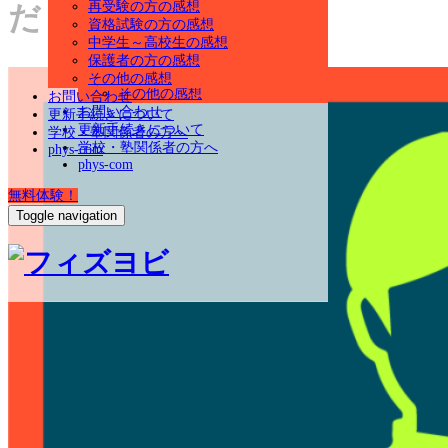
社会人の方の感想
再受験の方の感想
だ ショウさん
再受験の方の感想
資格試験の方の感想
資格試験の方の感想
中学生～高校生の感想
中学生～高校生の感想
保護者の方の感想
保護者の方の感想
その他の感想
その他の感想
お問い合わせ
お問い合わせ
更新手続きについて
更新手続きについて
学校・塾関係者の方へ
学校・塾関係者の方へ
phys-com
phys-com
無料体験！
Toggle navigation