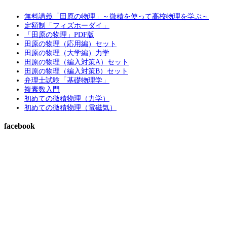
無料講義「田原の物理」～微積を使って高校物理を学ぶ～
定額制「フィズホーダイ」
「田原の物理」PDF版
田原の物理（応用編）セット
田原の物理（大学編）力学
田原の物理（編入対策A）セット
田原の物理（編入対策B）セット
弁理士試験「基礎物理学」
複素数入門
初めての微積物理（力学）
初めての微積物理（電磁気）
facebook