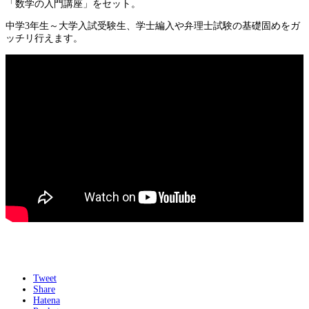
「数学の入門講座」をセット。
中学3年生～大学入試受験生、学士編入や弁理士試験の基礎固めをガ
ッチリ行えます。
Tweet
Share
Hatena