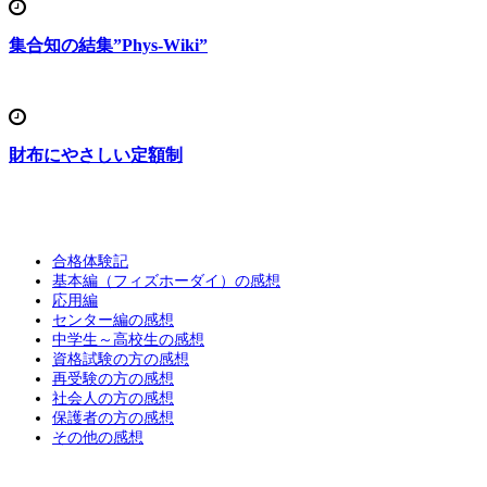
集合知の結集”Phys-Wiki”
財布にやさしい定額制
合格体験記
基本編（フィズホーダイ）の感想
応用編
センター編の感想
中学生～高校生の感想
資格試験の方の感想
再受験の方の感想
社会人の方の感想
保護者の方の感想
その他の感想