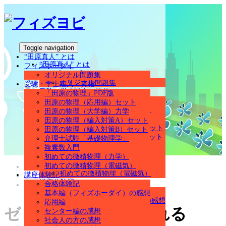
Toggle navigation
“田原真人” とは
“田原真人” とは
フィズホーダイ
フィズホーダイ
オリジナル問題集
オリジナル問題集
受験・学士編入・資格
受験・学士編入・資格
「田原の物理」PDF版
「田原の物理」PDF版
田原の物理（応用編）セット
田原の物理（応用編）セット
田原の物理（大学編）力学
田原の物理（大学編）力学
田原の物理（編入対策A）セット
田原の物理（編入対策A）セット
田原の物理（編入対策B）セット
田原の物理（編入対策B）セット
弁理士試験「基礎物理学」
弁理士試験「基礎物理学」
複素数入門
複素数入門
初めての微積物理（力学）
初めての微積物理（力学）
初めての微積物理（電磁気）
ホーム
初めての微積物理（電磁気）
講座体験記
フィズホーダイ
講座体験記
合格体験記
ゼロからでも始められる
合格体験記
基本編（フィズホーダイ）の感想
基本編（フィズホーダイ）の感想
応用編
ゼロからでも始められる
応用編
センター編の感想
センター編の感想
社会人の方の感想